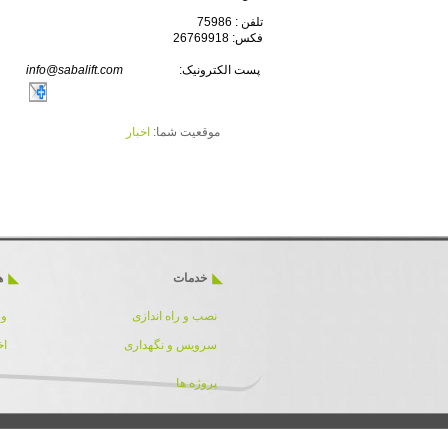
تلفن : 75986
فکس: 26769918
پست الکترونیک:
info@sabalift.com
موقعیت شما:
اخبار
خدمات
ه
نصب و راه اندازی
ور
سرویس و نگهداری
اخ
پروژه ها