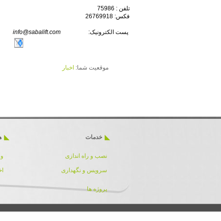
تلفن : 75986
فکس: 26769918
پست الکترونیک:
info@sabalift.com
موقعیت شما:
اخبار
خدمات
ه
نصب و راه اندازی
ور
سرویس و نگهداری
اخ
پروژه ها