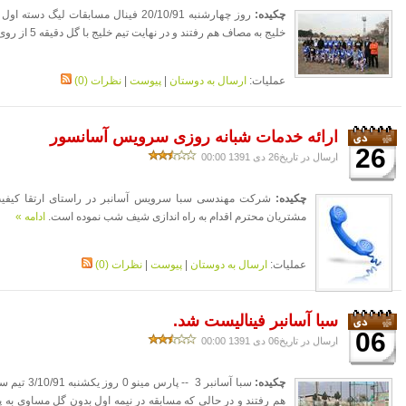
چکیده:
روز چهارشنبه 20/10/91 فینال مسابقات لی
خلیج به مصاف هم رفتند و در نهایت تیم خلیج با گل دقیقه 5 از روی نقطه پنالتی به برتری رسید .
عملیات:
ارسال به دوستان
|
پیوست
|
نظرات (0)
ارائه خدمات شبانه روزی سرویس آسانسور
26
ارسال در تاریخ26 دی 1391 00:00
چکیده:
شرکت مهندسی سبا سرویس آسانبر در راستای ارتقا کیفی
مشتریان محترم اقدام به راه اندازی شیف شب نموده است.
ادامه »
عملیات:
ارسال به دوستان
|
پیوست
|
نظرات (0)
سبا آسانبر فینالیست شد.
06
ارسال در تاریخ06 دی 1391 00:00
چکیده:
سبا آسانبر 
هم رفتند و در حالی که مسابقه در نیمه اول بدون گل مساوی به پا