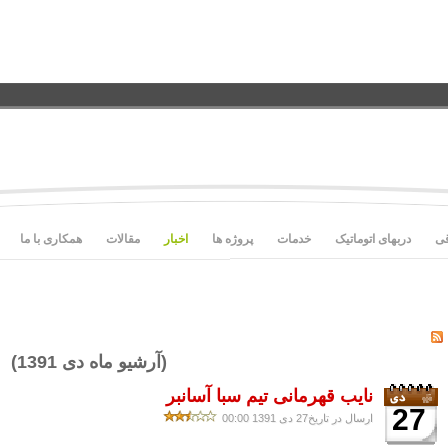
قی
دربهای اتوماتیک
خدمات
پروژه ها
اخبار
مقالات
همکاری با ما
(آرشیو ماه دی 1391)
نایب قهرمانی تیم سبا آسانبر
27
ارسال در تاریخ27 دی 1391 00:00